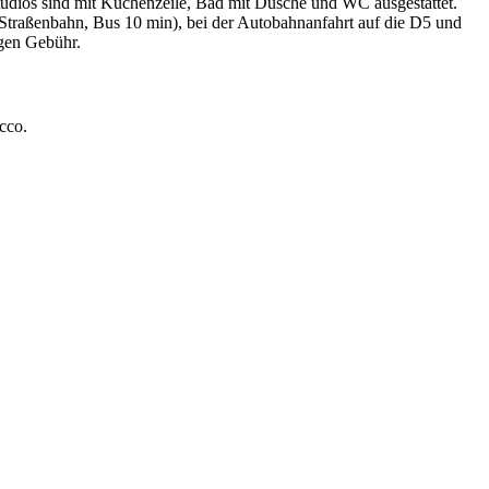
dios sind mit Küchenzeile, Bad mit Dusche und WC ausgestattet.
 (Straßenbahn, Bus 10 min), bei der Autobahnanfahrt auf die D5 und
egen Gebühr.
cco.