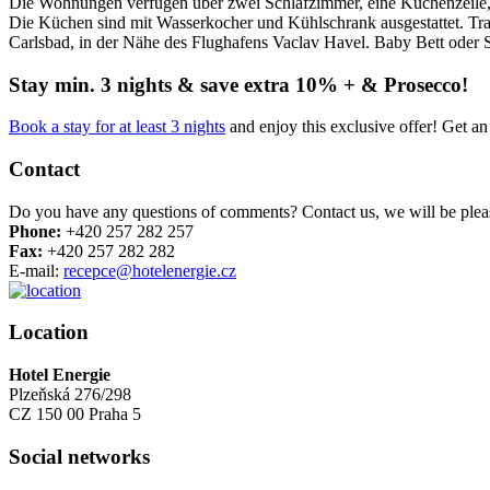
Die Wohnungen verfügen über zwei Schlafzimmer, eine Küchenzeile,
Die Küchen sind mit Wasserkocher und Kühlschrank ausgestattet. Trans
Carlsbad, in der Nähe des Flughafens Vaclav Havel. Baby Bett oder 
Stay min. 3 nights & save extra 10% + & Prosecco!
Book a stay for at least 3 nights
and enjoy this exclusive offer! Get an
Contact
Do you have any questions of comments? Contact us, we will be pleas
Phone:
+420 257 282 257
Fax:
+420 257 282 282
E-mail:
recepce@hotelenergie.cz
Location
Hotel Energie
Plzeňská 276/298
CZ 150 00 Praha 5
Social networks