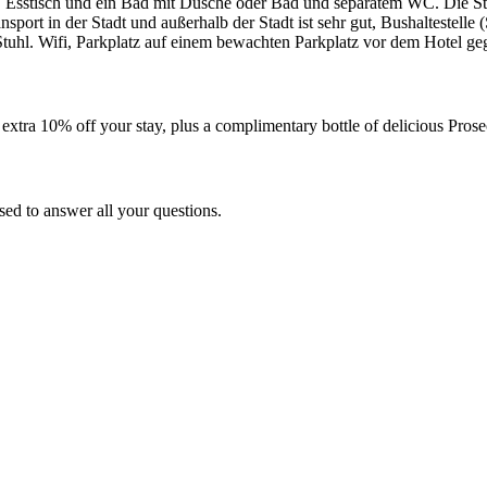
 Esstisch und ein Bad mit Dusche oder Bad und separatem WC. Die Stu
port in der Stadt und außerhalb der Stadt ist sehr gut, Bushaltestelle
Stuhl. Wifi, Parkplatz auf einem bewachten Parkplatz vor dem Hotel g
 extra 10% off your stay, plus a complimentary bottle of delicious Prose
ed to answer all your questions.